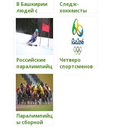
В Башкирии
Следж-
людей с
хоккеисты
инвалидност
Удмуртии
ью
провели
приглашают
первый матч
на занятия
в составе
паралимпийс
сборной
ким
России на
бадминтоном
международн
Российские
Четверо
ом турнире в
паралимпийц
спортсменов
Канаде
ы завоевали
из Удмуртии
медали в
претендуют
соревнования
на участие в
х по
Паралимпиад
горнолыжном
е в Бразилии
у спорту
Паралимпийц
ы сборной
России не
смогут