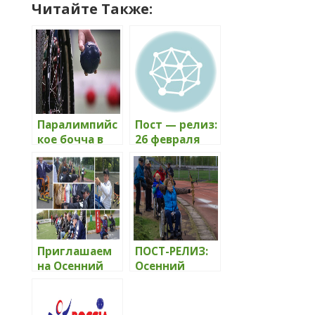
Читайте Также:
Паралимпийс
Пост — релиз:
кое бочча в
26 февраля
Ижевске
состоялся
турнир по
бочча для
людей с
тяжелым
поражением
двигательны
Приглашаем
ПОСТ-РЕЛИЗ:
х функций
на Осенний
Осенний
фестиваль
фестиваль
спорта среди
спорта среди
инвалидов
инвалидов