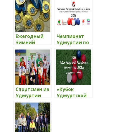
Ежегодный
Чемпионат
Зимний
Удмуртии по
фестиваль
паралимпийс
спорта среди
кому бочча
инвалидов
2019
пройдет в
Ижевске
Спортсмен из
«Кубок
Удмуртии
Удмуртской
стал лучшим
Республики
боччистом
по БОЧЧА
России
среди лиц с
ПОДА» 2019