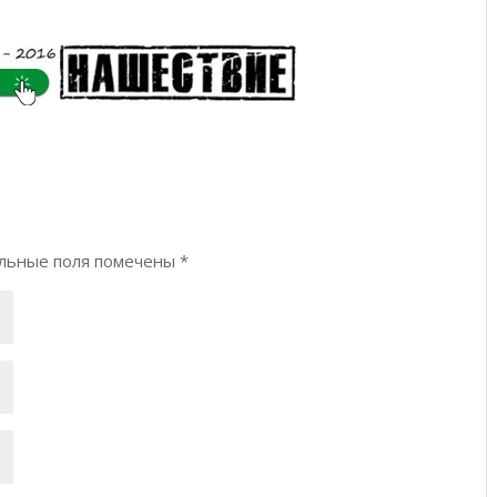
#4
#6
льные поля помечены
*