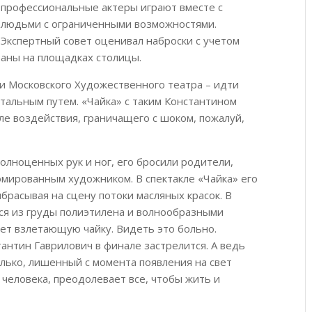
профессиональные актеры играют вместе с
людьми с ограниченными возможностями.
Экспертный совет оценивал наброски с учетом
заны на площадках столицы.
 Московского Художественного театра – идти
тальным путем. «Чайка» с таким Константином
ле воздействия, граничащего с шоком, пожалуй,
олноценных рук и ног, его бросили родители,
ломированным художником. В спектакле «Чайка» его
брасывая на сцену потоки масляных красок. В
ся из груды полиэтилена и волнообразными
т взлетающую чайку. Видеть это больно.
антин Гаврилович в финале застрелится. А ведь
илько, лишенный с момента появления на свет
 человека, преодолевает все, чтобы жить и