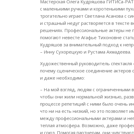
Мастерская Олега Кудряшова ГИТИСа-РАТИ.
с маленькими ручками и коротенькими пух
трогательно играет Светлана Асанова с си
и страшный недуг растворяется в тексте в
решениях. Профессиональные актеры не пе
помогают невесте Агафье Тихоновне стать
Кудряшов за внимательный подход к непр
– Инну Сухорецкую и Рустама Ахмадеева.
Художественный руководитель спектакля 
почему сценическое соединение актеров 
и даже необходимо:
– На мой взгляд, людям с ограниченными
чтобы они жили нормальной жизнью, разв
процессе репетиций с ними было очень ин
что ни на есть низкий, но это позволяет 
между профессиональными актерами и не
теплая атмосфера. Возможно, даже профе
и союз. Помогая партнерам, они чувствуют