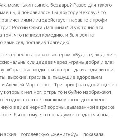
бак, маменькин сынок, бездарь? Разве для такого
маешь, а понравилось бы доктору Чехову, что
ограничениями лицедействует наравне с профи
ктрис России Ольга Лапшина)? И уж точно эта
а том, что написал комедию, и был зол на
о замысел, поставив трагедию.
 не терпелось сказать актерам: «Будьте, людьми!».
ссиональных лицедеев через «грань добра и зла»
у: «Странные люди эти актеры, да и люди ли они
ты, высокие, красивые, пышущие здоровьем
 и Алексей Мартынов – Тригорин) на одной сцене с
у которых нет ног, открыто и буйно изображают
то сегодня в театре слишком многое дозволено.
чную в виде черной вороны, вымазанной в краске
 хотя бы потому, что по задумке создателя она –
й эскиз – гоголевскую «Женитьбу» – показала