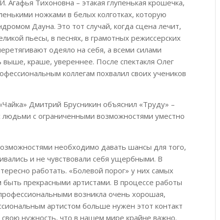
 Агафья Тихоновна – этакая глупенькая крошечка,
ленькими ножками в белых колготках, которую
ндромом Дауна. Это тот случай, когда сцена лечит,
еликой пьесы, в песнях, в грамотных режиссерских
ретягивают одеяло на себя, а всеми силами
 выше, краше, увереннее. После спектакля Олег
офессиональным коллегам похвалил своих учеников
«Чайка» Дмитрий Брусникин объяснил «Труду» –
с людьми с ограниченными возможностями уместно
 возможностями необходимо давать шансы для того,
ивались и не чувствовали себя ущербными. В
тересно работать. «Болевой порог» у них самых
им быть прекрасными артистами. В процессе работы
профессиональными возникла очень хорошая,
ссиональным артистом больше нужен этот контакт
 свою нужность, что в нашем мире крайне важно.