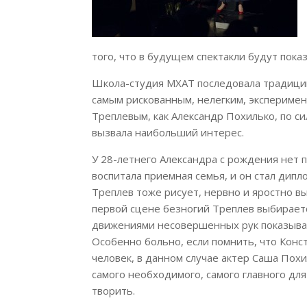
того, что в будущем спектакли будут пока
Школа-студия МХАТ последовала традиции
самым рискованным, нелегким, эксперимен
Треплевым, как Александр Похилько, по си
вызвала наибольший интерес.
У 28-летнего Александра с рождения нет п
воспитала приемная семья, и он стал дип
Треплев тоже рисует, нервно и яростно вы
первой сцене безногий Треплев выбирает
движениями несовершенных рук показывае
Особенно больно, если помнить, что Конст
человек, в данном случае актер Саша Пох
самого необходимого, самого главного для
творить.