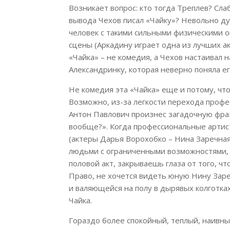
Возникает вопрос: кто тогда Треплев? Сла
вывода Чехов писал «Чайку»? Невольно ду
человек с такими сильными физическими 
сцены (Аркадину играет одна из лучших а
«Чайка» – не комедия, а Чехов настаивал н
Александринку, которая неверно поняла ег
Не комедия эта «Чайка» еще и потому, что
Возможно, из-за легкости перехода профе
Антон Павлович произнес загадочную фраз
вообще?». Когда профессиональные артис
(актеры Дарья Ворохобко – Нина Заречная
людьми с ограниченными возможностями, 
половой акт, закрываешь глаза от того, ч
Право, не хочется видеть юную Нину Заре
и валяющейся на полу в дырявых колготках
Чайка.
Гораздо более спокойный, теплый, наивны